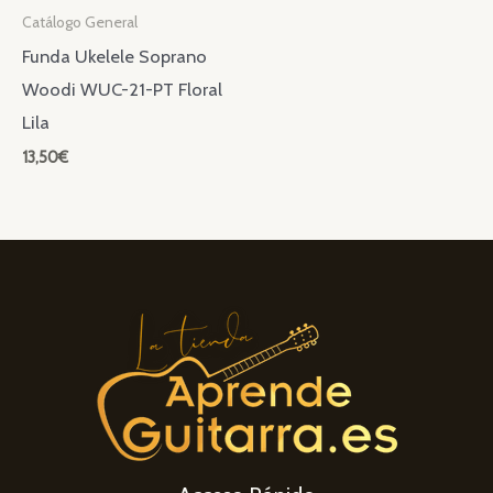
Catálogo General
Funda Ukelele Soprano
Woodi WUC-21-PT Floral
Lila
13,50
€