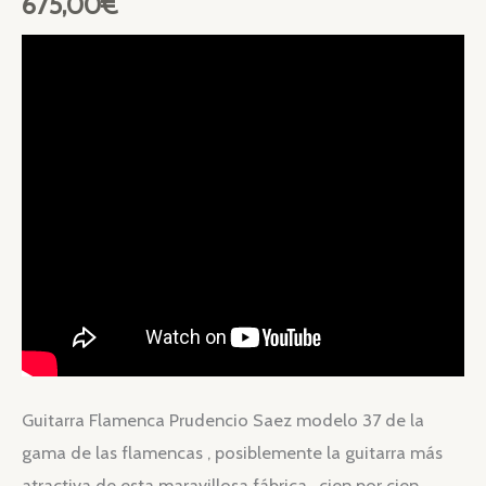
675,00
€
Guitarra Flamenca Prudencio Saez modelo 37 de la
gama de las flamencas , posiblemente la guitarra más
atractiva de esta maravillosa fábrica , cien por cien