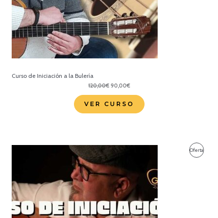
Curso de Iniciación a la Bulería
El
El
120,00
€
90,00
€
precio
precio
original
actual
VER CURSO
era:
es:
120,00€.
90,00€.
Produc
Oferta
En
Oferta