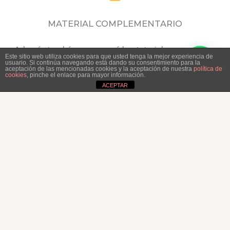
MATERIAL COMPLEMENTARIO
Además tendrás acceso a vídeo tutoriales específicos
Este sitio web utiliza cookies para que usted tenga la mejor experiencia de
usuario. Si continúa navegando está dando su consentimiento para la
de cada lección, PDF´s descargables y material
aceptación de las mencionadas cookies y la aceptación de nuestra
política de
cookies
, pinche el enlace para mayor información.
adicional.
ACEPTAR