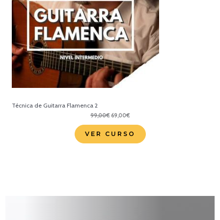
Técnica de Guitarra Flamenca 2
El
El
99,00
€
69,00
€
precio
precio
original
actual
VER CURSO
era:
es:
99,00€.
69,00€.