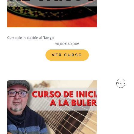
Curso de Iniciación al Tango
El
El
90,00
€
60,00
€
precio
precio
original
actual
VER CURSO
era:
es:
90,00€.
60,00€.
Produc
Oferta
En
Oferta