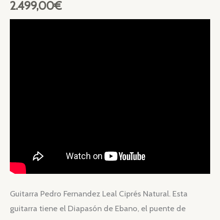
2.499,00
€
Guitarra Pedro Fernandez Leal Ciprés Natural. Esta
guitarra tiene el Diapasón de Ebano, el puente de