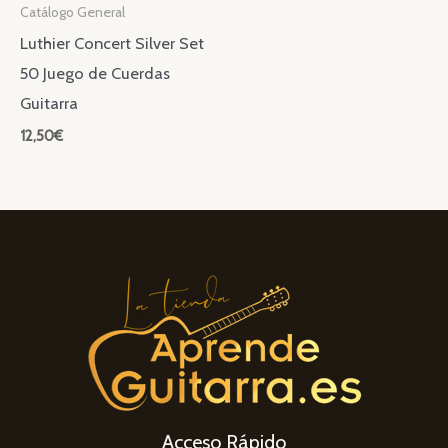
Catálogo General
Luthier Concert Silver Set
50 Juego de Cuerdas
Guitarra
12,50
€
Acceso Rápido