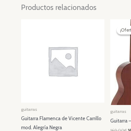
Productos relacionados
¡Ofer
¡Ofer
guitarras
guitarras
Guitarra Flamenca de Vicente Carrillo
Guitarra 
mod. Alegría Negra
El
169,00
€
1