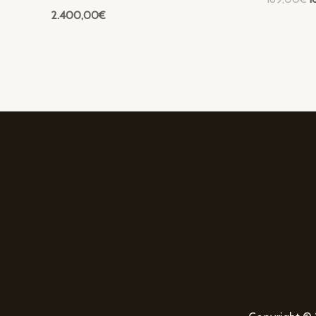
p
2.400,00
€
or
e
1