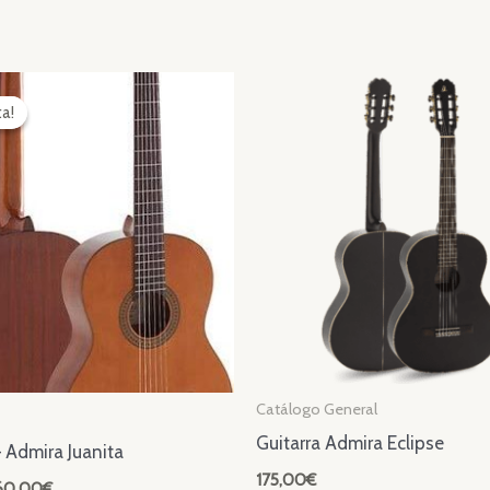
ta!
ta!
Catálogo General
Guitarra Admira Eclipse
– Admira Juanita
175,00
€
El
60,00
€