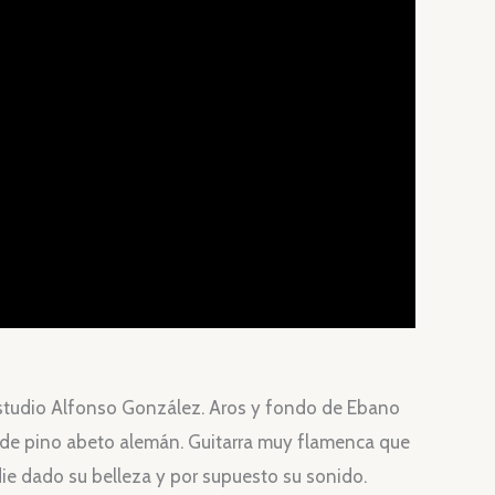
studio Alfonso González. Aros y fondo de Ebano
de pino abeto alemán. Guitarra muy flamenca que
die dado su belleza y por supuesto su sonido.