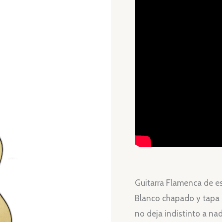
Guitarra Flamenca de e
Blanco chapado y tapa 
no deja indistinto a na