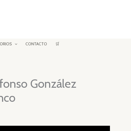
ORIOS
CONTACTO
🛒
lfonso González
nco