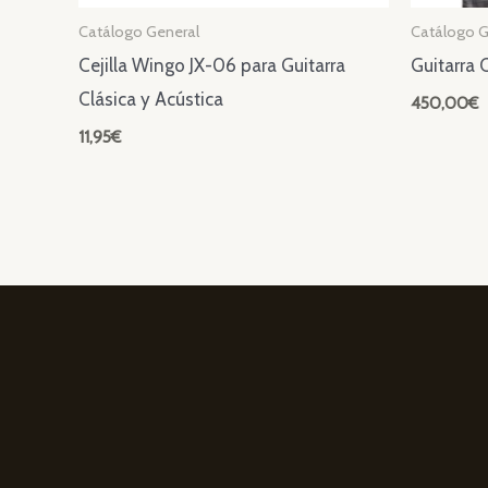
Catálogo General
Catálogo G
Cejilla Wingo JX-06 para Guitarra
Guitarra 
Clásica y Acústica
450,00
€
11,95
€