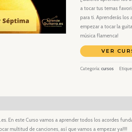
a tocar tus temas favor
original
para ti. Aprenderás los
era:
empezar a tocar la guita
música flamenca!
49,00€
VER CUR
Categoría:
cursos
Etique
es. En este Curso vamos a aprender todos los acordes funda
car multitud de canciones, así que vamos a empezar ya!!!!