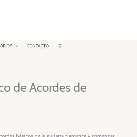
ORIOS
CONTACTO
🛒
ico de Acordes de
El
precio
cordes básicos de la guitarra flamenca y comenzar