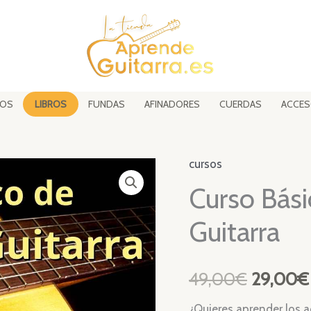
SOS
LIBROS
FUNDAS
AFINADORES
CUERDAS
ACCES
cursos
Curso Bás
Guitarra
El
49,00
€
29,00
€
precio
¿Quieres aprender los a