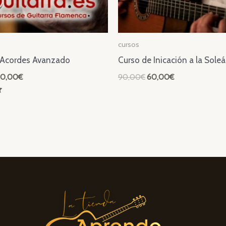
cursos
 Acordes Avanzado
Curso de Inicación a la Soleá
l
El
El
El
0,00
€
90,00
€
60,00
€
recio
precio
precio
precio
riginal
actual
original
actual
ra:
es:
era:
es:
20,00€.
90,00€.
90,00€.
60,00€.