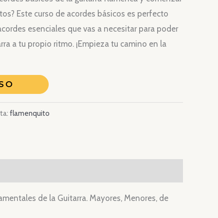
itos? Este curso de acordes básicos es perfecto
actual
 acordes esenciales que vas a necesitar para poder
es:
rra a tu propio ritmo. ¡Empieza tu camino en la
.
29,00€.
SO
ta:
flamenquito
mentales de la Guitarra. Mayores, Menores, de