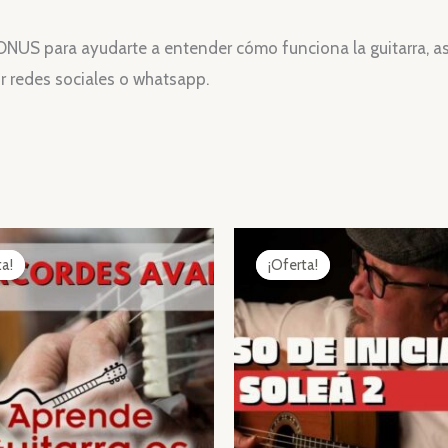
NUS para ayudarte a entender cómo funciona la guitarra, as
r redes sociales o whatsapp.
ta!
ta!
¡Oferta!
¡Oferta!