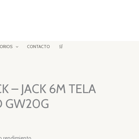
ORIOS
CONTACTO
🛒
K – JACK 6M TELA
O GW20G
to rendimiento.