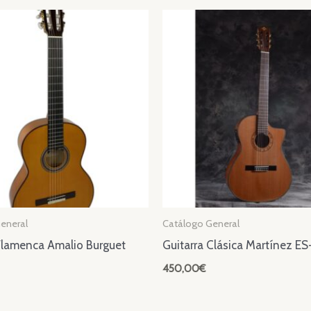
eneral
Catálogo General
Flamenca Amalio Burguet
Guitarra Clásica Martínez E
450,00
€